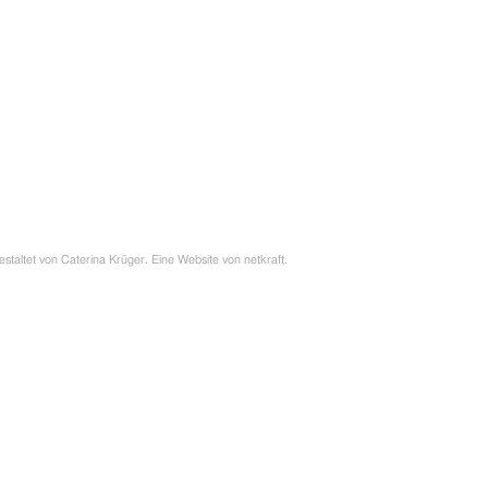
estaltet von
Caterina Krüger
. Eine Website von
netkraft
.