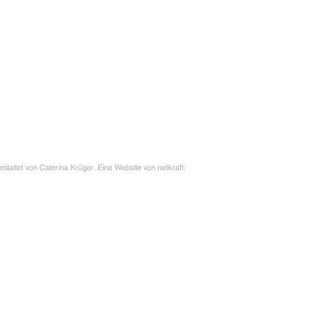
estaltet von
Caterina Krüger
. Eine Website von
netkraft
.