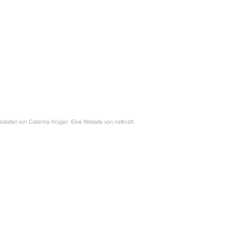
estaltet von
Caterina Krüger
. Eine Website von
netkraft
.