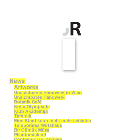
News
Artworks
Unsichtbares Handwerk in Wien
Unsichtbares Handwerk
Botanik Café
Kreta Olympiade
Klub Akademija
Tamirlik
Eine Stadt kann nicht mehr schlafen
Temporäres Wirtshaus
Bir Günlük Müze
Phantomisland
Contemporary Archive