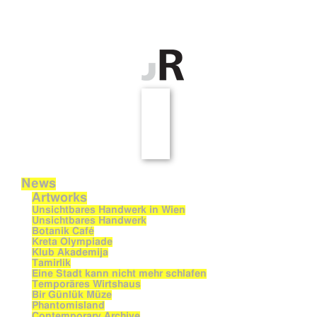
News
Artworks
Unsichtbares Handwerk in Wien
Unsichtbares Handwerk
Botanik Café
Kreta Olympiade
Klub Akademija
Tamirlik
Eine Stadt kann nicht mehr schlafen
Temporäres Wirtshaus
Bir Günlük Müze
Phantomisland
Contemporary Archive